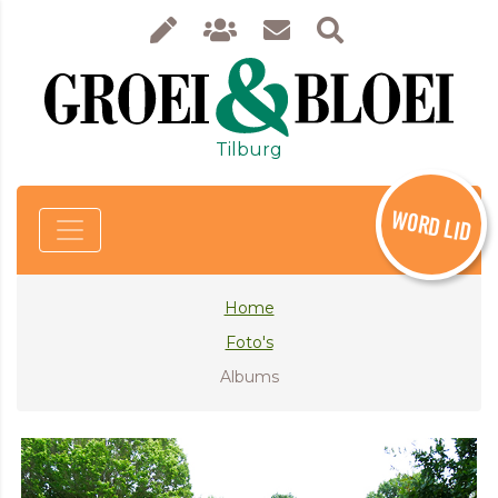
Tilburg
WORD LID
Home
Foto's
Albums