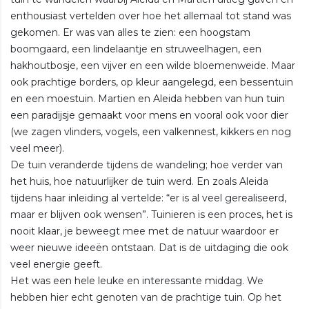
enthousiast vertelden over hoe het allemaal tot stand was
gekomen. Er was van alles te zien: een hoogstam
boomgaard, een lindelaantje en struweelhagen, een
hakhoutbosje, een vijver en een wilde bloemenweide. Maar
ook prachtige borders, op kleur aangelegd, een bessentuin
en een moestuin. Martien en Aleida hebben van hun tuin
een paradijsje gemaakt voor mens en vooral ook voor dier
(we zagen vlinders, vogels, een valkennest, kikkers en nog
veel meer).
De tuin veranderde tijdens de wandeling; hoe verder van
het huis, hoe natuurlijker de tuin werd. En zoals Aleida
tijdens haar inleiding al vertelde: “er is al veel gerealiseerd,
maar er blijven ook wensen”. Tuinieren is een proces, het is
nooit klaar, je beweegt mee met de natuur waardoor er
weer nieuwe ideeën ontstaan. Dat is de uitdaging die ook
veel energie geeft.
Het was een hele leuke en interessante middag. We
hebben hier echt genoten van de prachtige tuin. Op het