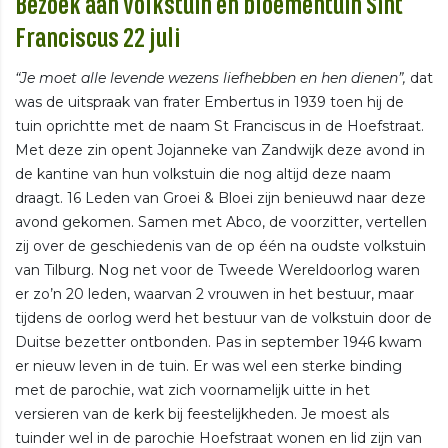
Bezoek aan volkstuin en bloementuin Sint
Franciscus 22 juli
“Je moet alle levende wezens liefhebben en hen dienen”,
dat
was de uitspraak van frater Embertus in 1939 toen hij de
tuin oprichtte met de naam St Franciscus in de Hoefstraat.
Met deze zin opent Jojanneke van Zandwijk deze avond in
de kantine van hun volkstuin die nog altijd deze naam
draagt. 16 Leden van Groei & Bloei zijn benieuwd naar deze
avond gekomen. Samen met Abco, de voorzitter, vertellen
zij over de geschiedenis van de op één na oudste volkstuin
van Tilburg. Nog net voor de Tweede Wereldoorlog waren
er zo’n 20 leden, waarvan 2 vrouwen in het bestuur, maar
tijdens de oorlog werd het bestuur van de volkstuin door de
Duitse bezetter ontbonden. Pas in september 1946 kwam
er nieuw leven in de tuin. Er was wel een sterke binding
met de parochie, wat zich voornamelijk uitte in het
versieren van de kerk bij feestelijkheden. Je moest als
tuinder wel in de parochie Hoefstraat wonen en lid zijn van