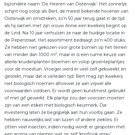
bijzondere naam ‘De Heeren van Oisterwijk’. Het zonnetje
schijnt nog volop als Bert, de meest bekende hovenier van
Oisterwijk en omstreken, zo’n 50 jaar terug gaat in de tijd
als hij samen met zijn vrouw Annie een kwekerij begint op
de Lind. Na 10 jaar verhuizen ze naar de huidige locatie in
de Peperstraat. Het assortiment bedraagt zo’n 400 stuks.
Ze hebben niet gekozen voor grote bomen op het terrein
2
van minder dan 1000 m
, maar er is een ruime keuze van
allerlei kruidenplanten bloemen en volop groenteplantjes
voor de moestuin. Vroeger werd er veel zelf gekweekt en
gestekt, maar dat is verleden tijd. Bert mag zijn kwekerij
niet biologisch noemen alhoewel ze aan vrijwel alle
voorwaarden voldoen. Er wordt geen kunstmest gebruikt
of met gif gewerkt. Elk plantje zou dan voorzien moeten
zijn van een etiket met biologisch keurmerk. Die
investering laten ze begrijpelijk aan hun voorbij gaan. Ze
hebben nauwelijks last van luizen of andere ziektes. Er
zitten veel insecten, indien nodig wordt er gespoten met
een aroma van planten wat ze zelf ‘knoflook spray’