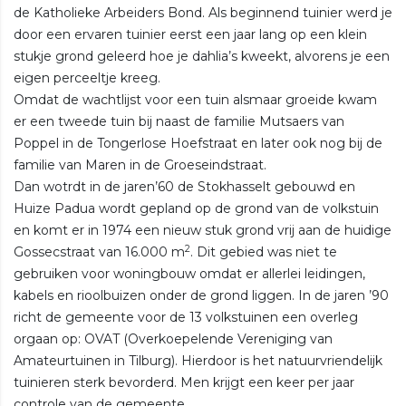
de Katholieke Arbeiders Bond. Als beginnend tuinier werd je
door een ervaren tuinier eerst een jaar lang op een klein
stukje grond geleerd hoe je dahlia’s kweekt, alvorens je een
eigen perceeltje kreeg.
Omdat de wachtlijst voor een tuin alsmaar groeide kwam
er een tweede tuin bij naast de familie Mutsaers van
Poppel in de Tongerlose Hoefstraat en later ook nog bij de
familie van Maren in de Groeseindstraat.
Dan wotrdt in de jaren’60 de Stokhasselt gebouwd en
Huize Padua wordt gepland op de grond van de volkstuin
en komt er in 1974 een nieuw stuk grond vrij aan de huidige
2
Gossecstraat van 16.000 m
. Dit gebied was niet te
gebruiken voor woningbouw omdat er allerlei leidingen,
kabels en rioolbuizen onder de grond liggen. In de jaren ’90
richt de gemeente voor de 13 volkstuinen een overleg
orgaan op: OVAT (Overkoepelende Vereniging van
Amateurtuinen in Tilburg). Hierdoor is het natuurvriendelijk
tuinieren sterk bevorderd. Men krijgt een keer per jaar
controle van de gemeente.